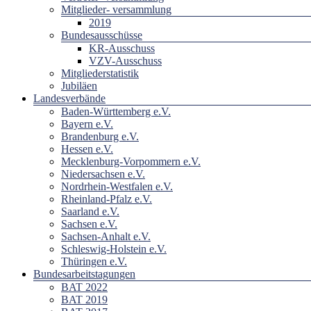
Mitglieder- versammlung
2019
Bundesausschüsse
KR-Ausschuss
VZV-Ausschuss
Mitgliederstatistik
Jubiläen
Landesverbände
Baden-Württemberg e.V.
Bayern e.V.
Brandenburg e.V.
Hessen e.V.
Mecklenburg-Vorpommern e.V.
Niedersachsen e.V.
Nordrhein-Westfalen e.V.
Rheinland-Pfalz e.V.
Saarland e.V.
Sachsen e.V.
Sachsen-Anhalt e.V.
Schleswig-Holstein e.V.
Thüringen e.V.
Bundesarbeitstagungen
BAT 2022
BAT 2019