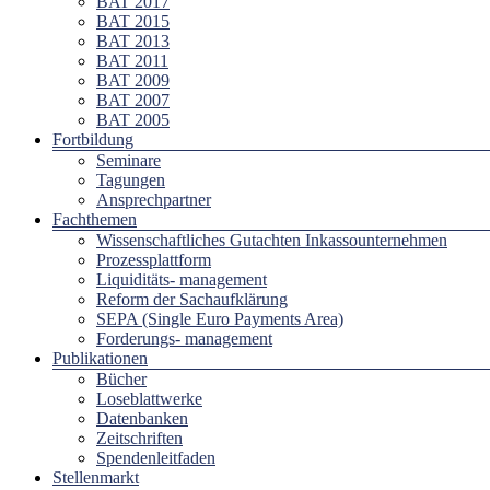
BAT 2017
BAT 2015
BAT 2013
BAT 2011
BAT 2009
BAT 2007
BAT 2005
Fortbildung
Seminare
Tagungen
Ansprechpartner
Fachthemen
Wissenschaftliches Gutachten Inkassounternehmen
Prozessplattform
Liquiditäts- management
Reform der Sachaufklärung
SEPA (Single Euro Payments Area)
Forderungs- management
Publikationen
Bücher
Loseblattwerke
Datenbanken
Zeitschriften
Spendenleitfaden
Stellenmarkt