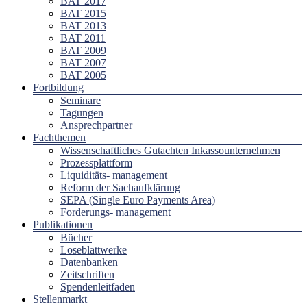
BAT 2017
BAT 2015
BAT 2013
BAT 2011
BAT 2009
BAT 2007
BAT 2005
Fortbildung
Seminare
Tagungen
Ansprechpartner
Fachthemen
Wissenschaftliches Gutachten Inkassounternehmen
Prozessplattform
Liquiditäts- management
Reform der Sachaufklärung
SEPA (Single Euro Payments Area)
Forderungs- management
Publikationen
Bücher
Loseblattwerke
Datenbanken
Zeitschriften
Spendenleitfaden
Stellenmarkt