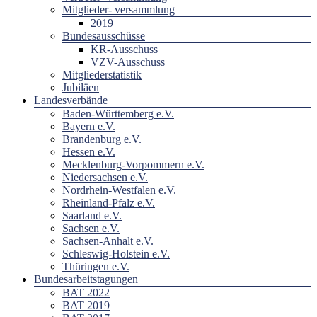
Mitglieder- versammlung
2019
Bundesausschüsse
KR-Ausschuss
VZV-Ausschuss
Mitgliederstatistik
Jubiläen
Landesverbände
Baden-Württemberg e.V.
Bayern e.V.
Brandenburg e.V.
Hessen e.V.
Mecklenburg-Vorpommern e.V.
Niedersachsen e.V.
Nordrhein-Westfalen e.V.
Rheinland-Pfalz e.V.
Saarland e.V.
Sachsen e.V.
Sachsen-Anhalt e.V.
Schleswig-Holstein e.V.
Thüringen e.V.
Bundesarbeitstagungen
BAT 2022
BAT 2019