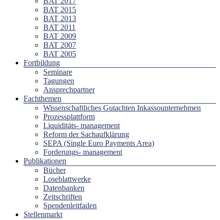
BAT 2017
BAT 2015
BAT 2013
BAT 2011
BAT 2009
BAT 2007
BAT 2005
Fortbildung
Seminare
Tagungen
Ansprechpartner
Fachthemen
Wissenschaftliches Gutachten Inkassounternehmen
Prozessplattform
Liquiditäts- management
Reform der Sachaufklärung
SEPA (Single Euro Payments Area)
Forderungs- management
Publikationen
Bücher
Loseblattwerke
Datenbanken
Zeitschriften
Spendenleitfaden
Stellenmarkt