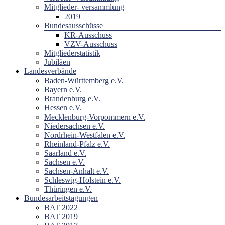
Mitglieder- versammlung
2019
Bundesausschüsse
KR-Ausschuss
VZV-Ausschuss
Mitgliederstatistik
Jubiläen
Landesverbände
Baden-Württemberg e.V.
Bayern e.V.
Brandenburg e.V.
Hessen e.V.
Mecklenburg-Vorpommern e.V.
Niedersachsen e.V.
Nordrhein-Westfalen e.V.
Rheinland-Pfalz e.V.
Saarland e.V.
Sachsen e.V.
Sachsen-Anhalt e.V.
Schleswig-Holstein e.V.
Thüringen e.V.
Bundesarbeitstagungen
BAT 2022
BAT 2019