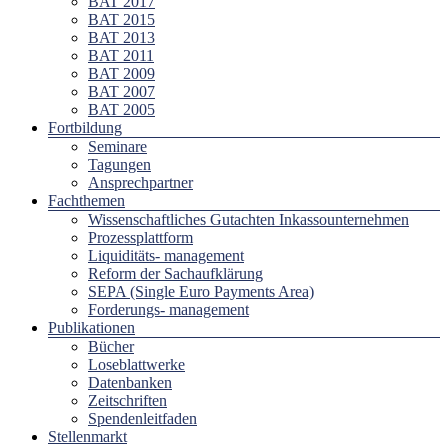
BAT 2017
BAT 2015
BAT 2013
BAT 2011
BAT 2009
BAT 2007
BAT 2005
Fortbildung
Seminare
Tagungen
Ansprechpartner
Fachthemen
Wissenschaftliches Gutachten Inkassounternehmen
Prozessplattform
Liquiditäts- management
Reform der Sachaufklärung
SEPA (Single Euro Payments Area)
Forderungs- management
Publikationen
Bücher
Loseblattwerke
Datenbanken
Zeitschriften
Spendenleitfaden
Stellenmarkt