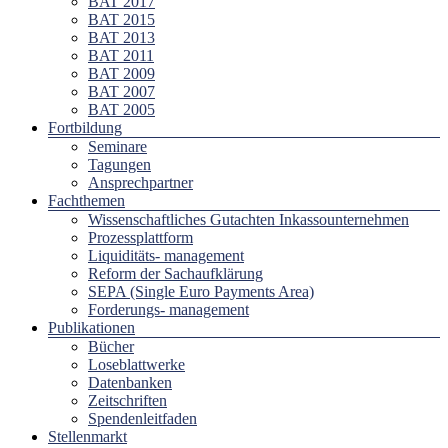
BAT 2017
BAT 2015
BAT 2013
BAT 2011
BAT 2009
BAT 2007
BAT 2005
Fortbildung
Seminare
Tagungen
Ansprechpartner
Fachthemen
Wissenschaftliches Gutachten Inkassounternehmen
Prozessplattform
Liquiditäts- management
Reform der Sachaufklärung
SEPA (Single Euro Payments Area)
Forderungs- management
Publikationen
Bücher
Loseblattwerke
Datenbanken
Zeitschriften
Spendenleitfaden
Stellenmarkt