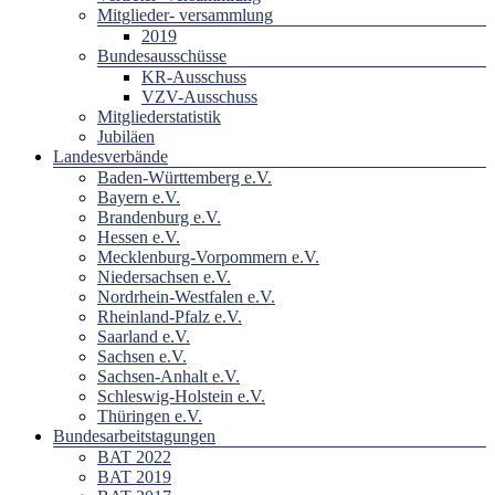
Mitglieder- versammlung
2019
Bundesausschüsse
KR-Ausschuss
VZV-Ausschuss
Mitgliederstatistik
Jubiläen
Landesverbände
Baden-Württemberg e.V.
Bayern e.V.
Brandenburg e.V.
Hessen e.V.
Mecklenburg-Vorpommern e.V.
Niedersachsen e.V.
Nordrhein-Westfalen e.V.
Rheinland-Pfalz e.V.
Saarland e.V.
Sachsen e.V.
Sachsen-Anhalt e.V.
Schleswig-Holstein e.V.
Thüringen e.V.
Bundesarbeitstagungen
BAT 2022
BAT 2019